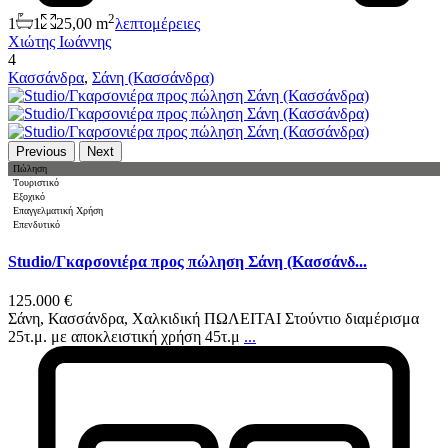
2
1
1
25,00 m
λεπτομέρειες
Χιώτης Ιωάννης
4
Κασσάνδρα
,
Σάνη (Κασσάνδρα)
Previous
Next
Πώληση
Tουριστικό
Εξοχικό
Επαγγελματική Χρήση
Επενδυτικό
Studio/Γκαρσονιέρα προς πώληση Σάνη (Κασσάνδ...
125.000 €
Σάνη, Κασσάνδρα, Χαλκιδική ΠΩΛΕΙΤΑΙ Στούντιο διαμέρισμα
25τ.μ. με αποκλειστική χρήση 45τ.μ
...