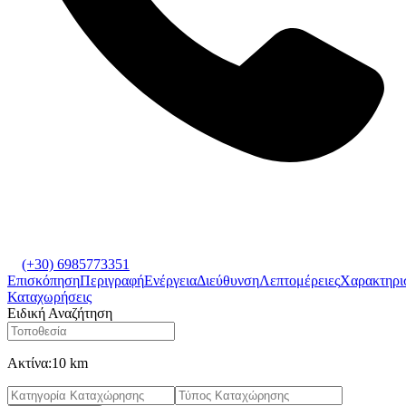
(+30) 6985773351
Επισκόπηση
Περιγραφή
Ενέργεια
Διεύθυνση
Λεπτομέρειες
Χαρακτηρι
Καταχωρήσεις
Ειδική Αναζήτηση
Ακτίνα:
10 km