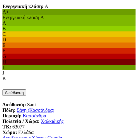
Ενεργειακή κλάση:
A
A+
Ενεργειακή κλάση A
A
B
C
D
E
F
G
H
I
J
K
Διεύθυνση
Διεύθυνση:
Sani
Πόλη:
Σάνη (Κασσάνδρα)
Περιοχή:
Κασσάνδρα
Πολιτεία / Χώρα:
Χαλκιδικής
ΤΚ:
63077
Χώρα:
Ελλάδα
Ανοίξτε στους Χάρτες Google