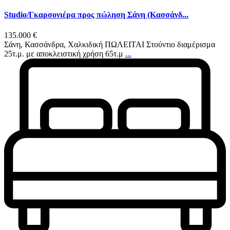
Studio/Γκαρσονιέρα προς πώληση Σάνη (Κασσάνδ...
135.000 €
Σάνη, Κασσάνδρα, Χαλκιδική ΠΩΛΕΙΤΑΙ Στούντιο διαμέρισμα
25τ.μ. με αποκλειστική χρήση 65τ.μ
...