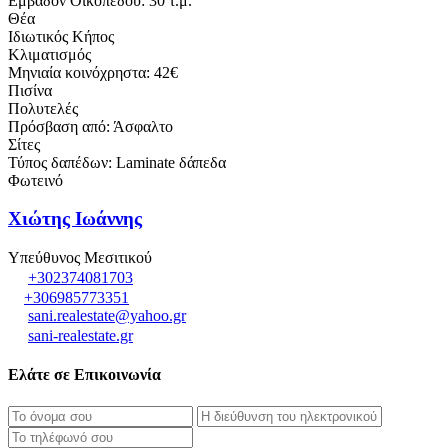
Εμβαδόν Οικοπέδου: 30 τ.μ.
Θέα
Ιδιωτικός Κήπος
Κλιματισμός
Μηνιαία κοινόχρηστα: 42€
Πισίνα
Πολυτελές
Πρόσβαση από: Άσφαλτο
Σίτες
Τύπος δαπέδων: Laminate δάπεδα
Φωτεινό
Χιώτης Ιωάννης
Υπεύθυνος Μεσιτικού
+302374081703
+306985773351
sani.realestate@yahoo.gr
sani-realestate.gr
Ελάτε σε Επικοινωνία