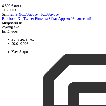
4.600 €
ανά τ.μ.
115.000 €
Sani,
Σάνη (Κασσάνδρα)
,
Κασσάνδρα
Facebook
X - Twitter
Pinterest
WhatsApp
Διεύθυνση email
Μοιράσου το
Αγαπημένο
Εκτύπωση
Ενημερώθηκε:
29/01/2026
Υπνοδωμάτια