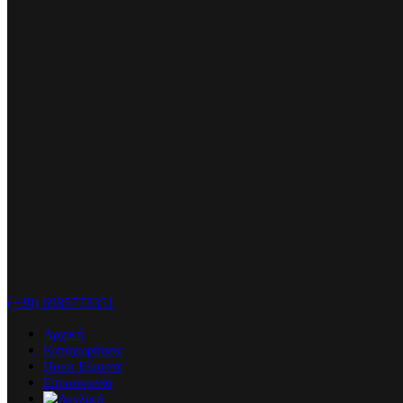
(+30) 6985773351
Αρχική
Καταχωρήσεις
Ποιοι Είμαστε
Επικοινωνία